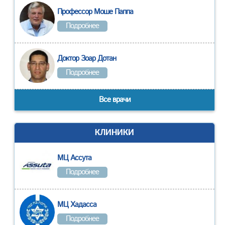
Профессор Моше Паппа
Подробнее
Доктор Зоар Дотан
Подробнее
Все врачи
КЛИНИКИ
МЦ Ассута
Подробнее
МЦ Хадасса
Подробнее