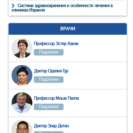
Система здравоохранения и особенности лечения в
клиниках Израиля
ВРАЧИ
Профессор Эстер Азизи
Подробнее
Доктор Оделия Гур
Подробнее
Профессор Моше Паппа
Подробнее
Доктор Зоар Дотан