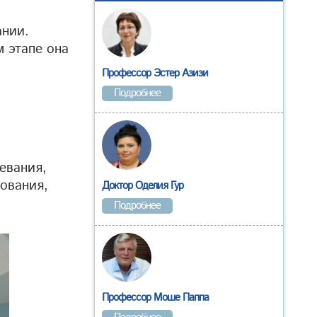
ании.
 этапе она
Профессор Эстер Азизи
Подробнее
евания,
дования,
Доктор Оделия Гур
Подробнее
Профессор Моше Паппа