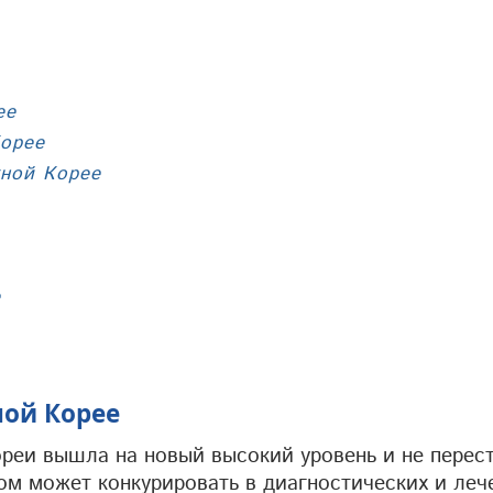
ее
Корее
жной Корее
е
ой Корее
реи вышла на новый высокий уровень и не перес
хом может конкурировать в диагностических и леч