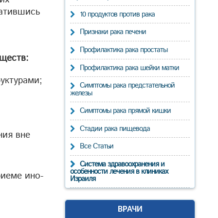
ратившись
10 продуктов против рака
Признаки рака печени
Профилактика рака простаты
ществ:
Профилактика рака шейки матки
уктурами;
Симптомы рака предстательной
железы
Симптомы рака прямой кишки
Стадии рака пищевода
ния вне
Все Статьи
Система здравоохранения и
особенности лечения в клиниках
риеме ино-
Израиля
ВРАЧИ