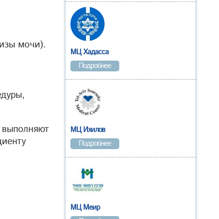
изы мочи).
МЦ Хадасса
Подробнее
едуры,
а выполняют
МЦ Ихилов
циенту
Подробнее
МЦ Меир