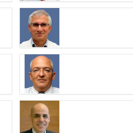
Доктор Моше Иегуда – ведущий
челюстно-лицевой хирург в Израиле
Доктор Моше Ехуда считается признанным во
всем мире хирургом в области ЛОР-хирургии,
а также...
Профессор Хаим Мацкин – лучший
онкоуролог в Израиле
Профессор Хаим Мацкин – ведущий
израильский врач-онкоуролог, магистр
медицины, эксперт в области...
Профессор Офер Меримски –
высококвалифицированный онколог в
Израиле
Профессор Офер Меримски – широко
известный в мире специалист в области