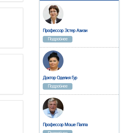
Профессор Эстер Азизи
Подробнее
Доктор Оделия Гур
Подробнее
Профессор Моше Паппа