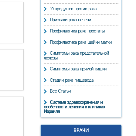
10 продуктов против рака
Признаки рака печени
Профилактика рака простаты
Профилактика рака шейки матки
Симптомы рака предстательной
железы
Симптомы рака прямой кишки
Стадии рака пищевода
Все Статьи
Система здравоохранения и
особенности лечения в клиниках
Израиля
ВРАЧИ