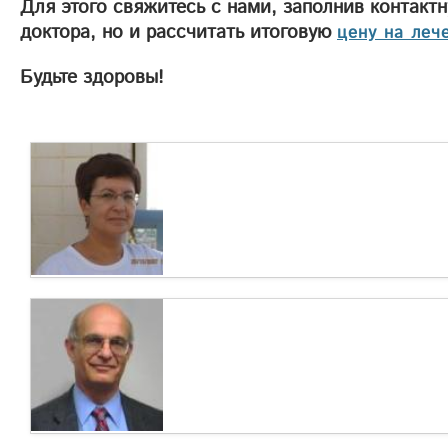
Для этого свяжитесь с нами, заполнив контакт
доктора, но и рассчитать итоговую
цену на леч
Будьте здоровы!
Доктор Светлана Залманова – известный
радиолог и онколог в Израиле
Доктор Светлана Залманова признана одним
из лучших израильских специалистов в
области применения...