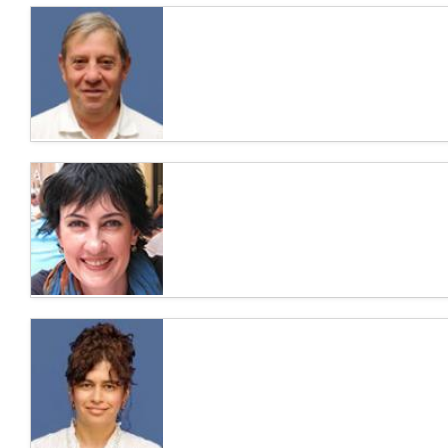
Доктор Йорам Нойман – ведущий и
опытный гематолог-онколог в Израиле
Доктор Йорам Нойман – ведущий гематолог,
онкогематолог Израиля, признанный эксперт
в области...
Профессор Миха Рабау – ведущий
хирург-проктолог в Израиле
Профессор Миха Рабау считается признанным
специалистом мирового уровня, врачом
высшей категории по...
Доктор Юлия Гринберг – ведущий
онколог в Израиле
Доктор Юлия Гринберг занимает должность
старшего врача крупнейшей частной
медицинской клиники Израиля...