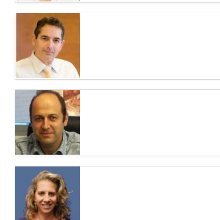
Доктор Сигаль Тавор –
высококвалифицированный гематолог
Израиля
Доктор Сигаль Тавор –
высококвалифицированный врач-гематолог,
ведущий специалист Израиля в области...
Доктор Рои Ландсберг – ведущий ЛОР и
хирург в Израиле
Доктор Рои Ландсберг считается признанным
экспертом в области ЛОР-хирургии, в
основном в области терапии...
Доктор Юрий Голдес – известный хирург
в Израиле, специализирующийся на
лапароскопических операциях
Доктор Юрий Голдес является одним из
ведущих врачей-хирургов в МЦ «Шиба» (Тель-