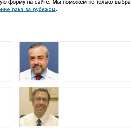
ную форму на сайте. Мы поможем не только выбра
.
ение рака за рубежом
Профессор Дан Флис – ведущий
отоларинголог в Израиле, лечащий
опухоли ЛОР-органов
Профессор Дан Флисс – широко известный в
мире, ведущий специалист высшей
квалификации в области...