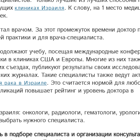
пециалистов. Только лучшие из лучших способны 
дущих
. К слову, на 1 место меди
клиниках Израиля
ек.
стал врачом. За этот промежуток времени доктор 
ей практики и для врача-специалиста.
родолжают учебу, посещая международные конфе
вки в клиниках США и Европы. Многие из них так
х съездах, публикуют результаты своих исследов
ких журналах. Такие специалисты также ведут ак
. Это считается нормой для люб
я рака в Израиле
ликаций повышает рейтинг и уровень доктора в
раиля: онкологи, радиологи, гематологи, уролог
выбрать нужного специалиста.
 в подборе специалиста и организации консульта