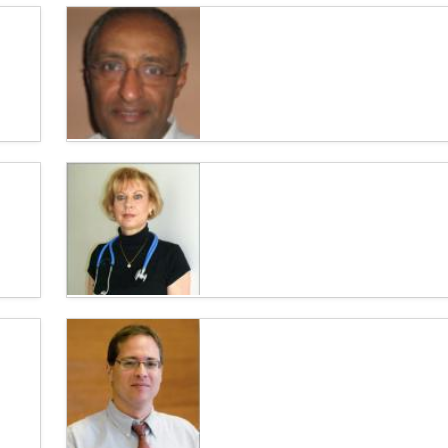
Доктор Эли Розенбаум –
высококвалифицированный онкоуролог в
Израиле
Доктор Эли Розенбаум является врачом
высшей категории, специализирующимся в
области хирургической...
Профессор Рами Бен-Йосеф – ведущий
онколог-радиолог в Израиле
Профессор Рами Бен-Йосеф - врач высшей
категории, онколог, специализирующийся по
радиологии и известный...
Профессор Зив Бен-Ари – известный
гепатолог в Израиле
Профессор Зив Бен-Ари является
заведующей трансплантационным
отделением (трансплантация печени) при...