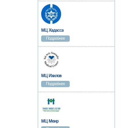
МЦ Хадасса
Подробнее
МЦ Ихилов
Подробнее
МЦ Меир