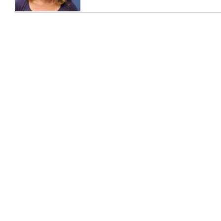
Авив). Доктор...
Профессор Двора Блюменталь –
ведущий нейроонколог и нейрохирург в
Израиле
Профессор Двора Блюменталь – ведущий
специалист Израиля в области
нейроонкологии, старший врач...