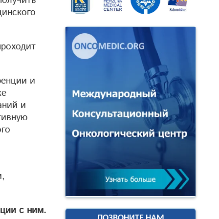
получить
цинского
проходит
ренции и
же
аний и
тивную
ого
и,
ции с ним.
ПОЗВОНИТЕ НАМ