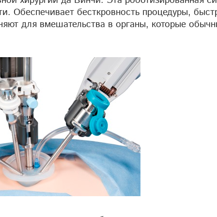
ной хирургии да Винчи. Эта роботизированная с
ти. Обеспечивает бесткровность процедуры, быст
няют для вмешательства в органы, которые обыч