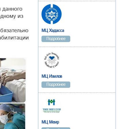
 данного
одному из
обязательно
МЦ Хадасса
абилитации
Подробнее
МЦ Ихилов
Подробнее
МЦ Меир