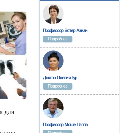
Профессор Эстер Азизи
Подробнее
Доктор Оделия Гур
Подробнее
а для
Профессор Моше Паппа