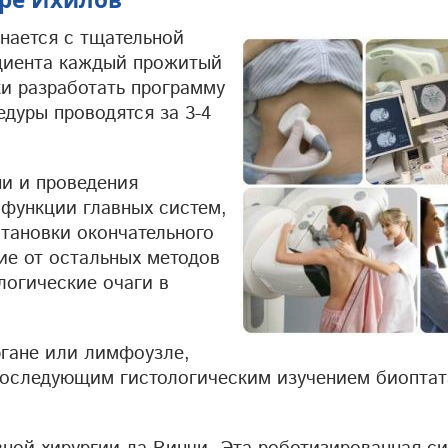
нается с тщательной
ациента каждый прожитый
ки разработать программу
едуры проводятся за 3-4
и и проведения
 функции главных систем,
тановки окончательного
чие от остальных методов
логические очаги в
ргане или лимфоузле,
последующим гистологическим изучением биоптат