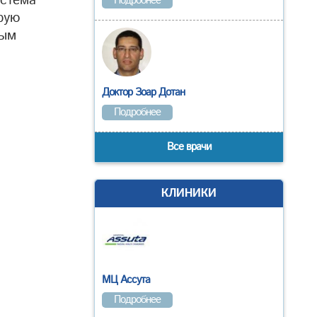
истема
Подробнее
рую
ным
Доктор Зоар Дотан
Подробнее
Все врачи
КЛИНИКИ
МЦ Ассута
Подробнее