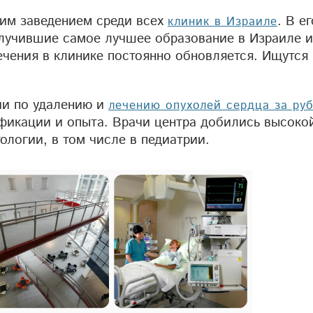
ким заведением среди всех
. В е
клиник в Израиле
учившие самое лучшее образование в Израиле и 
ечения в клинике постоянно обновляется. Ищутся
ии по удалению и
лечению опухолей сердца за ру
фикации и опыта. Врачи центра добились высоко
ологии, в том числе в педиатрии.