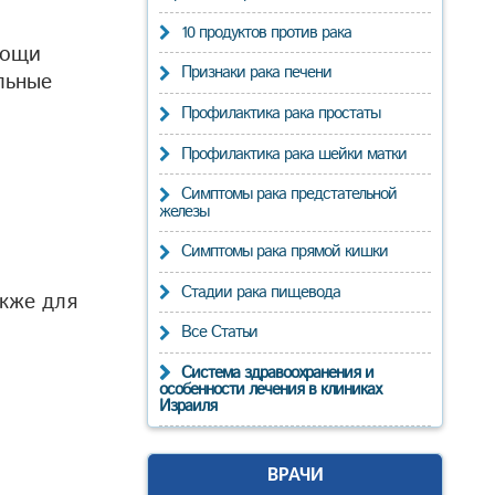
10 продуктов против рака
мощи
Признаки рака печени
льные
Профилактика рака простаты
Профилактика рака шейки матки
Симптомы рака предстательной
железы
Симптомы рака прямой кишки
Стадии рака пищевода
акже для
Все Статьи
Система здравоохранения и
особенности лечения в клиниках
Израиля
ВРАЧИ