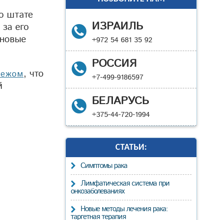
го штате
ИЗРАИЛЬ
за его
 новые
+972 54 681 35 92
РОССИЯ
, что
бежом
+7-499-9186597
й
БЕЛАРУСЬ
+375-44-720-1994
СТАТЬИ:
Cимптомы рака
Лимфатическая система при
онкозаболеваниях
Новые методы лечения рака:
таргетная терапия