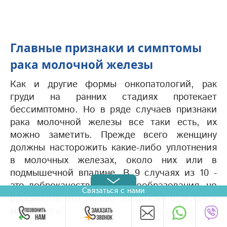
Главные признаки и симптомы
рака молочной железы
Как и другие формы онкопатологий, рак
груди на ранних стадиях протекает
бессимптомно. Но в ряде случаев признаки
рака молочной железы все таки есть, их
можно заметить. Прежде всего женщину
должны насторожить какие-либо уплотнения
в молочных железах, около них или в
подмышечной впадине. В 9 случаях из 10 -
это доброкачественные новообразования, но
Связаться с нами
определить это можно только на осмотре у
маммолога.