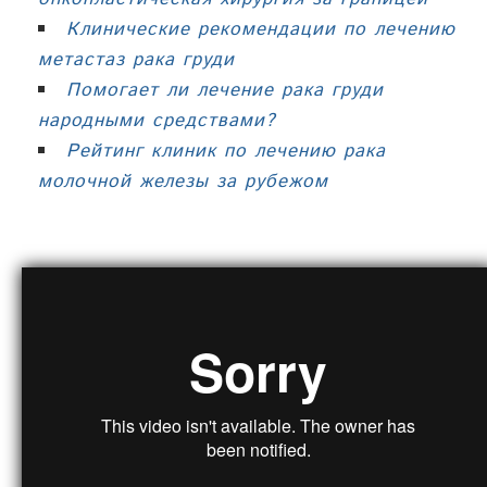
Клинические рекомендации по лечению
метастаз рака груди
Помогает ли лечение рака груди
народными средствами?
Рейтинг клиник по лечению рака
молочной железы за рубежом