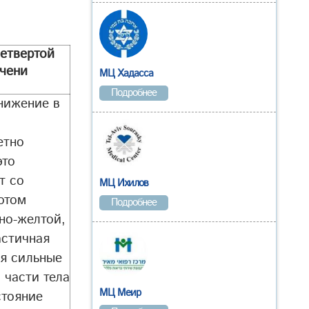
етвертой
ечени
МЦ Хадасса
Подробнее
нижение в
етно
это
т со
МЦ Ихилов
отом
Подробнее
но-желтой,
астичная
я сильные
 части тела
МЦ Меир
тояние