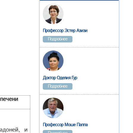
Профессор Эстер Азизи
Подробнее
Доктор Оделия Гур
Подробнее
 печени
Профессор Моше Паппа
адоней, и