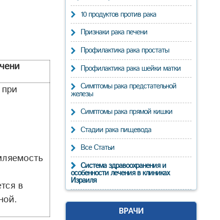
10 продуктов против рака
Признаки рака печени
Профилактика рака простаты
ечени
Профилактика рака шейки матки
Симптомы рака предстательной
 при
железы
Симптомы рака прямой кишки
Стадии рака пищевода
Все Статьи
мляемость
Система здравоохранения и
особенности лечения в клиниках
Израиля
тся в
ной.
ВРАЧИ