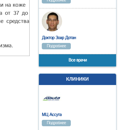
Подробнее
и на коже
а от 37 до
е средства
Доктор Зоар Дотан
изма.
Подробнее
Все врачи
КЛИНИКИ
МЦ Ассута
Подробнее