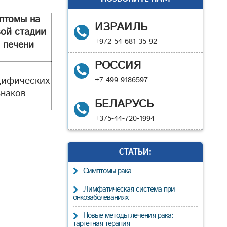
птомы на
ИЗРАИЛЬ
вой стадии
+972 54 681 35 92
 печени
РОССИЯ
цифических
+7-499-9186597
знаков
БЕЛАРУСЬ
+375-44-720-1994
СТАТЬИ:
Cимптомы рака
Лимфатическая система при
онкозаболеваниях
Новые методы лечения рака:
таргетная терапия