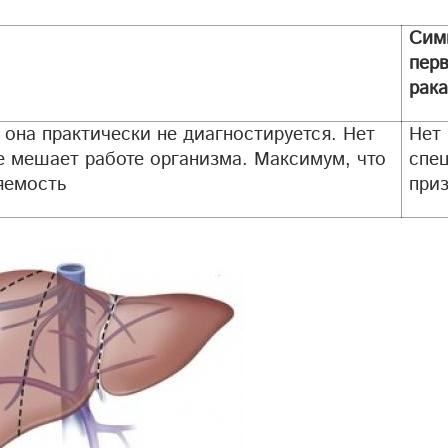
Сим
пер
рака
 она практически не диагностируется. Нет
Нет
е мешает работе организма. Максимум, что
спе
яемость
при