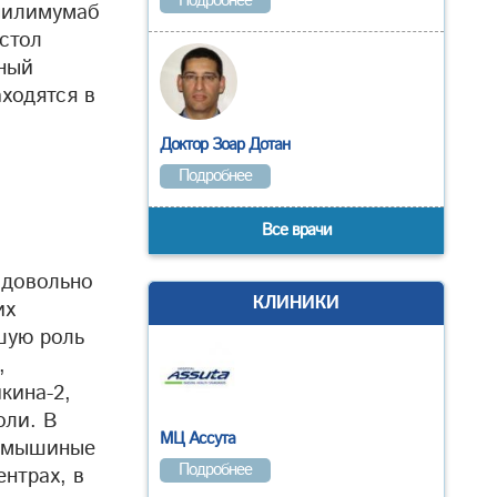
Подробнее
Ипилимумаб
стол
тный
ходятся в
Доктор Зоар Дотан
Подробнее
Все врачи
 довольно
КЛИНИКИ
их
шую роль
,
кина-2,
оли. В
МЦ Ассута
е мышиные
Подробнее
нтрах, в