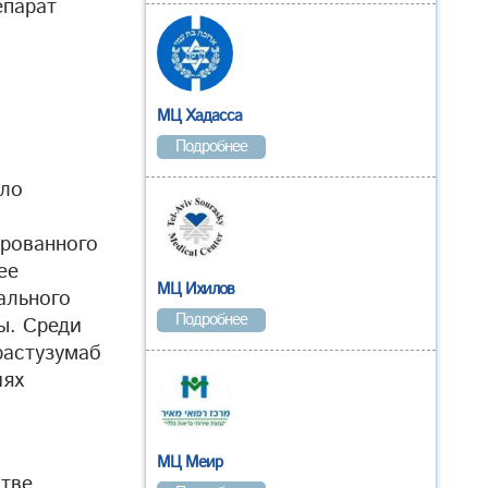
епарат
МЦ Хадасса
Подробнее
сло
ированного
ее
МЦ Ихилов
ального
Подробнее
ы. Среди
растузумаб
иях
МЦ Меир
стве