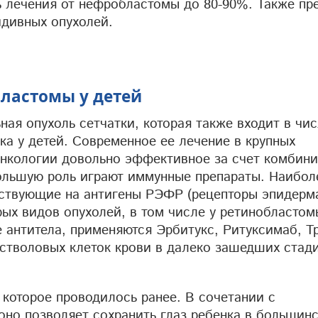
 лечения от нефробластомы до 80-90%. Также пр
идивных опухолей.
ластомы у детей
ая опухоль сетчатки, которая также входит в чи
а у детей. Современное ее лечение в крупных
 онкологии довольно эффективное за счет комбин
ольшую роль играют иммунные препараты. Наибол
ствующие на антигены РЭФР (рецепторы эпидерм
рых видов опухолей, в том числе у ретинобластом
 антитела, применяются Эрбитукс, Ритуксимаб, Т
стволовых клеток крови в далеко зашедших стад
 которое проводилось ранее. В сочетании с
но позволяет сохранить глаз ребенка в большин