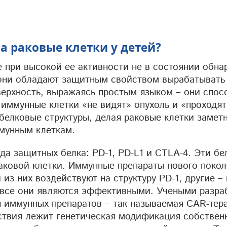
 раковые клетки у детей?
 при высокой ее активности не в состоянии обна
о они обладают защитным свойством вырабатывать
верхность, выражаясь простым языком – они спос
 иммунные клетки «не видят» опухоль и «проходя
елковые структуры, делая раковые клетки замет
мунным клеткам.
ида защитных белка: PD-1, PD-L1 и CTLA-4. Эти б
раковой клетки. Иммунные препараты нового поко
 из них воздействуют на структуру PD-1, другие – 
 и все они являются эффективными. Учеными разра
 иммунных препаратов – так называемая CAR-тер
действия лежит генетическая модификация собствен