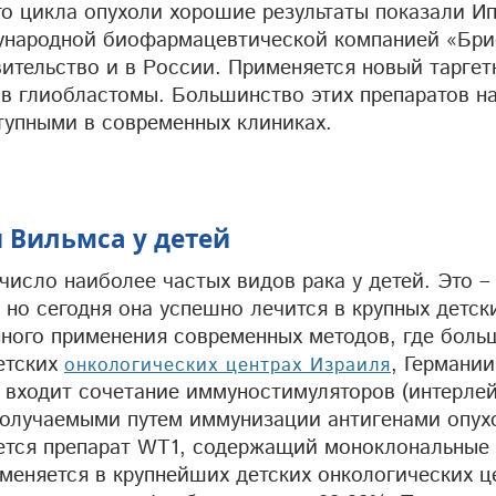
го цикла опухоли хорошие результаты показали 
ународной биофармацевтической компанией «Бри
вительство и в России. Применяется новый тарге
в глиобластомы. Большинство этих препаратов на
тупными в современных клиниках.
 Вильмса у детей
исло наиболее частых видов рака у детей. Это –
 но сегодня она успешно лечится в крупных детск
нного применения современных методов, где боль
етских
, Германии
онкологических центрах Израиля
входит сочетание иммуностимуляторов (интерлей
получаемыми путем иммунизации антигенами опух
кается препарат WT1, содержащий моноклональны
именяется в крупнейших детских онкологических це