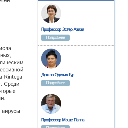
етей
Профессор Эстер Азизи
Подробнее
числа
нных,
ргическим
рессивной
Доктор Оделия Гур
а Rintega
Подробнее
е. Среди
оторые
ли.
е вирусы
Профессор Моше Паппа