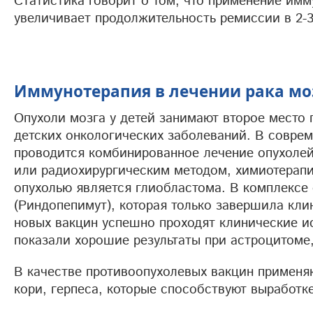
Статистика говорит о том, что применение имм
увеличивает продолжительность ремиссии в 2-3
Иммунотерапия в лечении рака моз
Опухоли мозга у детей занимают второе место
детских онкологических заболеваний. В соврем
проводится комбинированное лечение опухолей
или радиохирургическим методом, химиотерап
опухолью является глиобластома. В комплексе
(Риндопепимут), которая только завершила кли
новых вакцин успешно проходят клинические ис
показали хорошие результаты при астроцитоме,
В качестве противоопухолевых вакцин применя
кори, герпеса, которые способствуют выработк