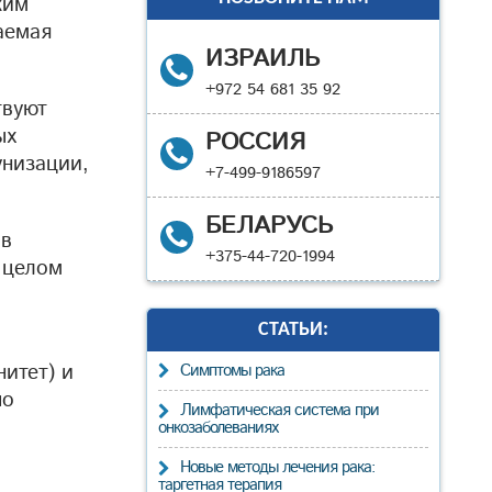
ким
аемая
ИЗРАИЛЬ
+972 54 681 35 92
твуют
ых
РОССИЯ
унизации,
+7-499-9186597
БЕЛАРУСЬ
 в
+375-44-720-1994
 целом
СТАТЬИ:
итет) и
Cимптомы рака
по
Лимфатическая система при
онкозаболеваниях
Новые методы лечения рака:
таргетная терапия