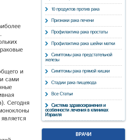
10 продуктов против рака
Признаки рака печени
аиболее
Профилактика рака простаты
.
ольких
Профилактика рака шейки матки
 раковые
Симптомы рака предстательной
железы
общего и
Симптомы рака прямой кишки
ли сами
Стадии рака пищевода
чные
Все Статьи
ивная
). Сегодня
Система здравоохранения и
-моноклоны
особенности лечения в клиниках
Израиля
 является
ВРАЧИ