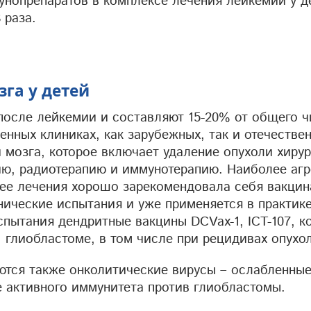
унопрепаратов в комплексе лечения лейкемии у д
 раза.
га у детей
 после лейкемии и составляют 15-20% от общего 
енных клиниках, как зарубежных, так и отечестве
 мозга, которое включает удаление опухоли хиру
ию, радиотерапию и иммунотерапию. Наиболее аг
 ее лечения хорошо зарекомендовала себя вакцин
нические испытания и уже применяется в практик
пытания дендритные вакцины DCVax-1, ICT-107, к
 глиобластоме, в том числе при рецидивах опухо
ются также онколитические вирусы – ослабленны
е активного иммунитета против глиобластомы.