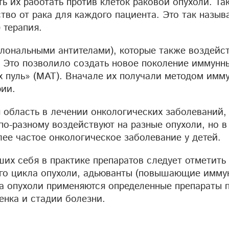
ь их работать против клеток раковой опухоли. Та
во от рака для каждого пациента. Это так назыв
 терапия.
лональными антителами), которые также воздейс
. Это позволило создать новое поколение иммунн
х пуль» (МАТ). Вначале их получали методом имм
рии.
 область в лечении онкологических заболеваний,
 по-разному воздействуют на разные опухоли, но в
лее частое онкологическое заболевание у детей.
их себя в практике препаратов следует отметить
го цикла опухоли, адьюванты (повышающие иммун
а опухоли применяются определенные препараты 
енка и стадии болезни.