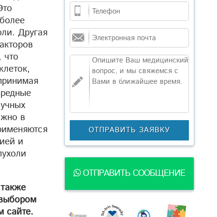
Это
 более
ли. Другая
факторов
 что
клеток,
спринимая
вредные
аучных
ажно в
рименяются
ией и
пухоли
ОТПРАВИТЬ СООБЩЕНИЕ
 также
 выбором
м сайте.