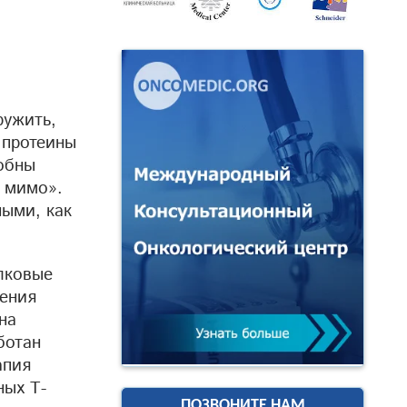
ружить,
 протеины
обны
т мимо».
ными, как
елковые
ления
на
ботан
апия
ных Т-
ПОЗВОНИТЕ НАМ