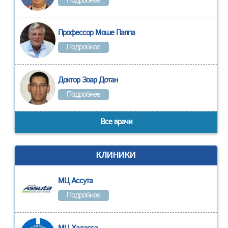
Подробнее
Профессор Моше Паппа
Подробнее
Доктор Зоар Дотан
Подробнее
Все врачи
КЛИНИКИ
МЦ Ассута
Подробнее