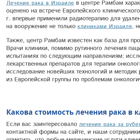
в центре Рамбам харак
Лечение рака в Израиле
оценено на встрече Европейского клинического
г. впервые применили радиотерапию для удален
на вооружение не только
н
клиниками Израиля,
Также, центр Рамбам известен как база для пр
Врачи клиники, помимо рутинного лечения пац
испытаниях по следующим направлениям: иссл
лекарственных препаратов для терапии онколог
исследование новейших технологий и методик р
из Европейской группы по проблемам онкологи
Какова стоимость лечения рака в 
Если вас заинтересовало
лечение рака за руб
контактной формы на сайте, и наши сотрудни
отметить, что любые медицинские услуги клин