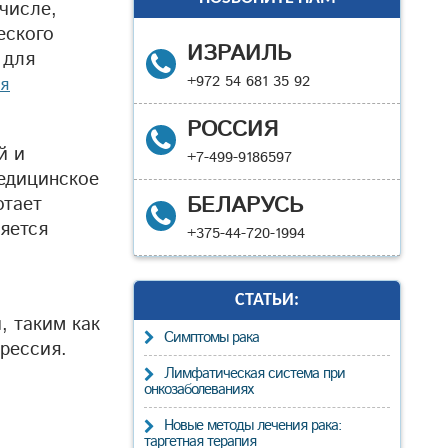
числе,
еского
ИЗРАИЛЬ
 для
+972 54 681 35 92
я
РОССИЯ
й и
+7-499-9186597
едицинское
БЕЛАРУСЬ
отает
яется
+375-44-720-1994
СТАТЬИ:
, таким как
Cимптомы рака
рессия.
Лимфатическая система при
онкозаболеваниях
Новые методы лечения рака:
таргетная терапия