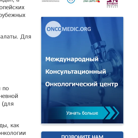
опейских
арубежных
палаты. Для
 по
невной
 (для
ды, как
онкологии
ПОЗВОНИТЕ НАМ