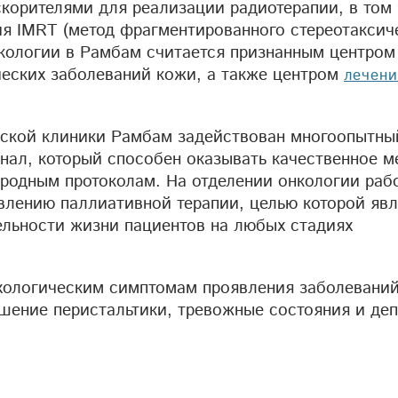
орителями для реализации радиотерапии, в том 
ия IMRT (метод фрагментированного стереотаксич
нкологии в Рамбам считается признанным центром
ческих заболеваний кожи, а также центром
лечени
еской клиники Рамбам задействован многоопытны
ал, который способен оказывать качественное м
родным протоколам. На отделении онкологии раб
влению паллиативной терапии, целью которой явл
ельности жизни пациентов на любых стадиях
хологическим симптомам проявления заболеваний
ушение перистальтики, тревожные состояния и деп