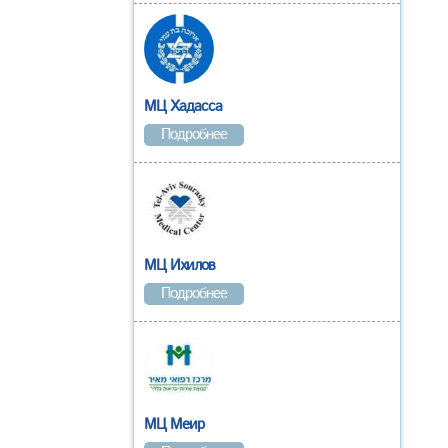
МЦ Хадасса
Подробнее
МЦ Ихилов
Подробнее
МЦ Меир