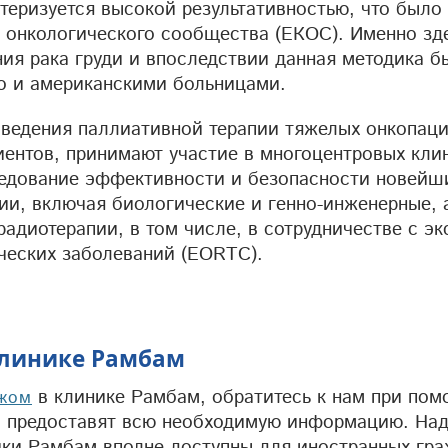
теризуется высокой результативностью, что было
 онкологического сообщества (ЕКОС). Именно зде
ия рака груди и впоследствии данная методика б
о и американскими больницами.
оведения паллиативной терапии тяжелых онкопаци
иентов, принимают участие в многоцентровых кли
едование эффективности и безопасности новейш
ии, включая биологические и генно-инженерные, 
адиотерапии, в том числе, в сотрудничестве с э
ческих заболеваний (EORTC).
клинике Рамбам
в клинике Рамбам, обратитесь к нам при по
ежом
ки предоставят всю необходимую информацию. На
ики Рамбам вполне доступны для иностранных гра