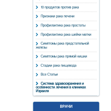
10 продуктов против рака
Признаки рака печени
Профилактика рака простаты
Профилактика рака шейки матки
Симптомы рака предстательной
железы
Симптомы рака прямой кишки
Стадии рака пищевода
Все Статьи
Система здравоохранения и
особенности лечения в клиниках
Израиля
ВРАЧИ