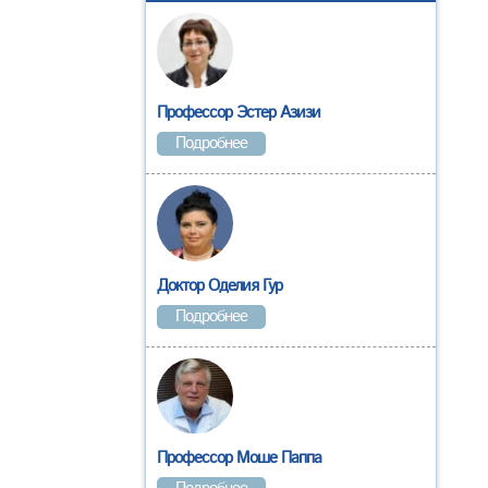
Профессор Эстер Азизи
Подробнее
Доктор Оделия Гур
Подробнее
Профессор Моше Паппа