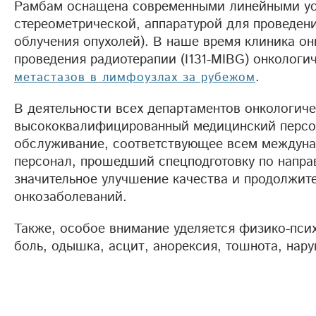
Рамбам оснащена современными линейными уск
стереометрической, аппаратурой для проведен
облучения опухолей). В наше время клиника о
проведения радиотерапии (I131-MIBG) онкологи
.
метастазов в лимфоузлах за рубежом
В деятельности всех департаментов онкологич
высококвалифицированный медицинский персон
обслуживание, соответствующее всем междуна
персонал, прошедший спецподготовку по напра
значительное улучшение качества и продолжит
онкозаболеваний.
Также, особое внимание уделяется физико-пси
боль, одышка, асцит, анорексия, тошнота, нар