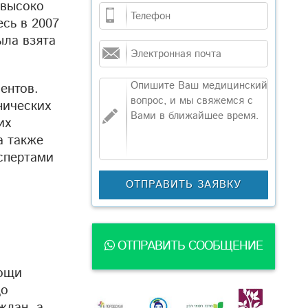
 высоко
сь в 2007
ыла взята
ентов.
нических
их
а также
кспертами
ОТПРАВИТЬ СООБЩЕНИЕ
мощи
до
ждан, а