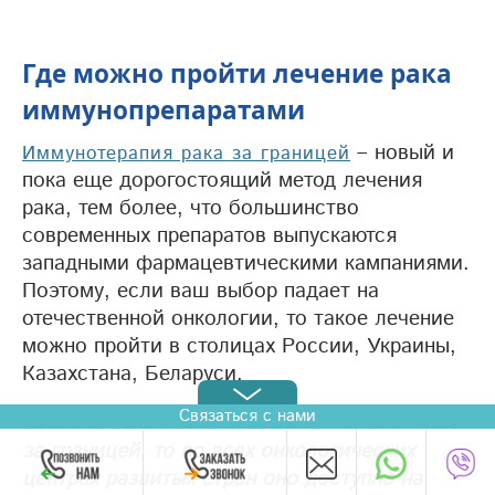
Где можно пройти лечение рака
иммунопрепаратами
– новый и
Иммунотерапия рака за границей
пока еще дорогостоящий метод лечения
рака, тем более, что большинство
современных препаратов выпускаются
западными фармацевтическими кампаниями.
Поэтому, если ваш выбор падает на
отечественной онкологии, то такое лечение
можно пройти в столицах России, Украины,
Казахстана, Беларуси.
Связаться с нами
Если же вы можете позволить себе лечение
за границей, то во всех онкологических
центрах развитых стран оно доступно на