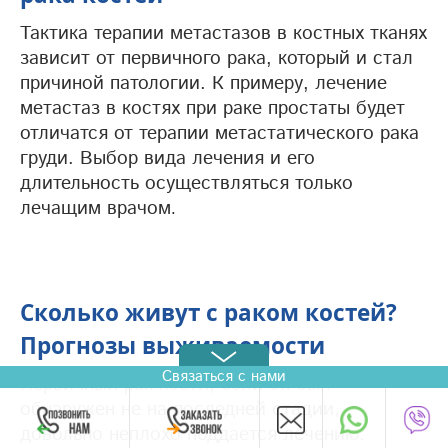
Тактика терапии метастазов в костных тканях
зависит от первичного рака, который и стал
причиной патологии. К примеру, лечение
метастаз в костях при раке простаты будет
отличатся от терапии метастатического рака
груди. Выбор вида лечения и его
длительность осуществляться только
лечащим врачом
.
Сколько живут с раком костей?
Прогнозы выживаемости
Связаться с нами
Первичный рак кости, если он был
обнаружен не на последней стадии,
довольно неплохо поддается лечению.