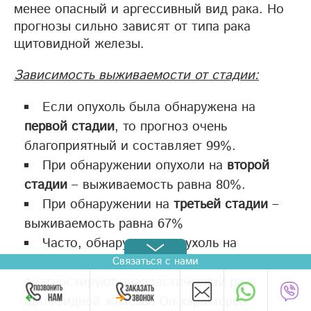
менее опасный и аргессивный вид рака. Но
прогнозы сильно зависят от типа рака
щитовидной железы.
Зависимость выживаемости от стадии:
Если опухоль была обнаружена на
первой стадии
, то прогноз очень
благоприятный и составляет 99%.
При обнаружении опухоли на
второй
стадии
– выживаемость равна 80%.
При обнаружении на
третьей стадии
–
выживаемость равна 67%
Часто, обнаруживая опухоль на
четвертой стадии
у больного
Связаться с нами
диагностируют анапластический рак
щитовидной железы. Он характерен